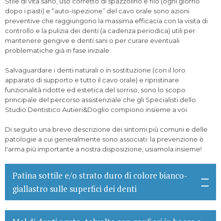
Stile di vita sano, uso corretto di spazzolino e filo (ogni giorno
dopo i pasti) e “auto-ispezione” del cavo orale sono azioni
preventive che raggiungono la massima efficacia con la visita di
controllo e la pulizia dei denti (a cadenza periodica) utili per
mantenere gengive e denti sani o per curare eventuali
problematiche già in fase iniziale.
Salvaguardare i denti naturali o in sostituzione (con il loro
apparato di supporto e tutto il cavo orale) e ripristinare
funzionalità ridotte ed estetica del sorriso, sono lo scopo
principale del percorso assistenziale che gli Specialisti dello
Studio Dentistico Autieri&Doglio compiono insieme a voi.
Di seguito una breve descrizione dei sintomi più comuni e delle
patologie a cui generalmente sono associati: la prevenzione è
l'arma più importante a nostra disposizione, usiamola insieme!
Patina sottile e/o strato duro di colore bianco-
giallastro sulle superfici dei denti