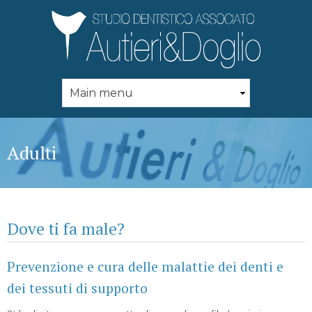
Skip to
main
content
Adulti
Dove ti fa male?
Prevenzione e cura delle malattie dei denti e
dei tessuti di supporto