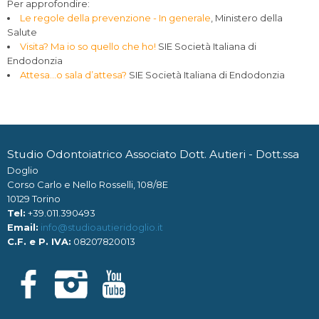
Per approfondire:
Le regole della prevenzione - In generale
, Ministero della
Salute
Visita? Ma io so quello che ho!
SIE Società Italiana di
Endodonzia
Attesa…o sala d’attesa?
SIE Società Italiana di Endodonzia
Studio Odontoiatrico Associato Dott. Autieri - Dott.ssa
Doglio
Corso Carlo e Nello Rosselli, 108/8E
10129 Torino
Tel:
+39.011.390493
Email:
info@studioautieridoglio.it
C.F. e P. IVA:
08207820013