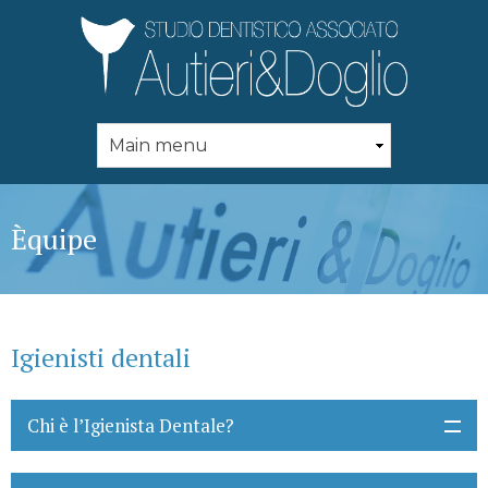
Skip to
main
content
Èquipe
Igienisti dentali
Chi è l’Igienista Dentale?