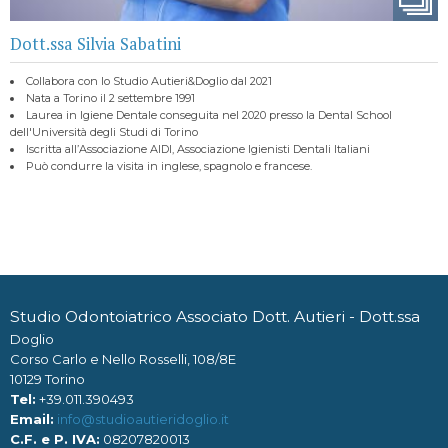
Dott.ssa Silvia Sabatini
Collabora con lo Studio Autieri&Doglio dal 2021
Nata a Torino il 2 settembre 1991
Laurea in Igiene Dentale conseguita nel 2020 presso la Dental School
dell'Università degli Studi di Torino
Iscritta all’Associazione AIDI, Associazione Igienisti Dentali Italiani
Può condurre la visita in inglese, spagnolo e francese.
Studio Odontoiatrico Associato Dott. Autieri - Dott.ssa
Doglio
Corso Carlo e Nello Rosselli, 108/8E
10129 Torino
Tel:
+39.011.390493
Email:
info@studioautieridoglio.it
C.F. e P. IVA:
08207820013