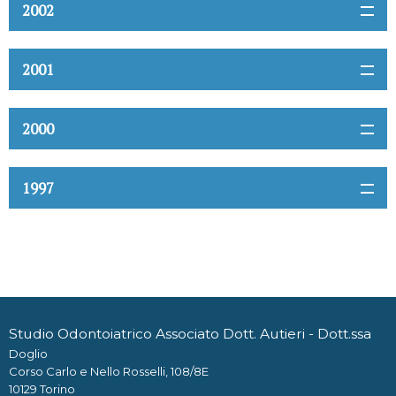
2002
2001
2000
1997
Studio Odontoiatrico Associato Dott. Autieri - Dott.ssa
Doglio
Corso Carlo e Nello Rosselli, 108/8E
10129 Torino