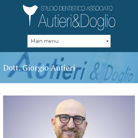
Skip to
main
content
Dott. Giorgio Autieri