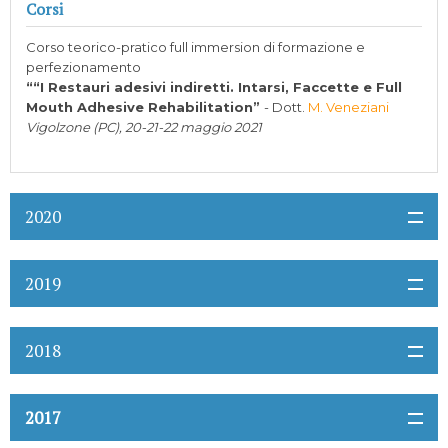
Corsi
Corso teorico-pratico full immersion di formazione e
perfezionamento
““I Restauri adesivi indiretti. Intarsi, Faccette e Full
Mouth Adhesive Rehabilitation”
- Dott.
M. Veneziani
Vigolzone (PC), 20-21-22 maggio 2021
2020
2019
2018
2017