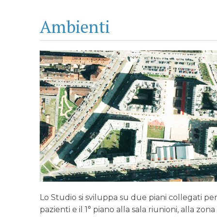
Ambienti
2-
autieri_doglio_studio_amb
Lo Studio si sviluppa su due piani collegati pe
pazienti e il 1° piano alla sala riunioni, alla zon