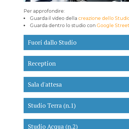
Per approfondire:
Guarda il video della
creazione dello Studi
Guarda dentro lo studio con
Google Stree
Fuori dallo Studio
Reception
Sala d'attesa
Studio Terra (n.1)
Studio Acqua (n.2)