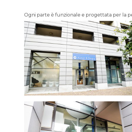
Ogni parte è funzionale e progettata per la 
3-
autieri_doglio_studio_amb
4-
autieri_doglio_studio_amb