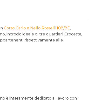
in
Corso Carlo e Nello Rosselli 108/8E
,
, incrocio ideale di tre quartieri: Crocetta,
appartenenti rispettivamente alle
reno è interamente dedicato al lavoro con i