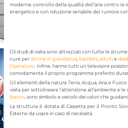
moderna: controllo della qualità dell’aria contro le 
energetico e con riduzione sensibile del rumore con
Gli studi di visita sono
attrezzati con tutte le strume
cure per
donne in gravidanza
,
bambini
,
adulti
e
disab
Operatorio
.
Infine, hanno tutti un televisore posizi
ienti.jpg
comodamente il proprio programma preferito duran
Gli elementi della natura Terra, Acqua, Aria e Fuoco
visita per sottolineare l’attenzione all’ambiente e le d
bianco
, sono simbolo e veicolo dei valori che guidano 
La struttura è dotata di Cassetta per il Pronto So
Esterno da usare in caso di necessità.