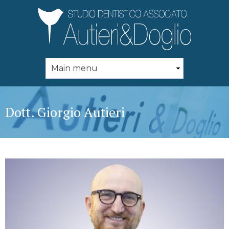
Skip to
main
content
Dott. Giorgio Autieri